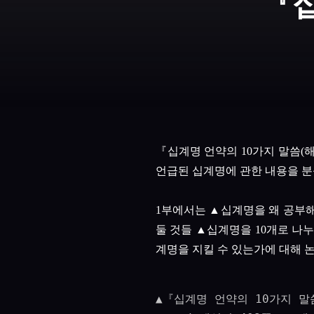
『십
『
십계명 언약의
10
가지 말씀
(
언급된 십계명에 관한 내용을 
1
부에서는
▲
십계명을 왜 공부
둘 것들
▲
십계명을
10
개로 나누
계명을 지킬 수 있는가에 대해 
▲『십계명 언약의 10가지 말