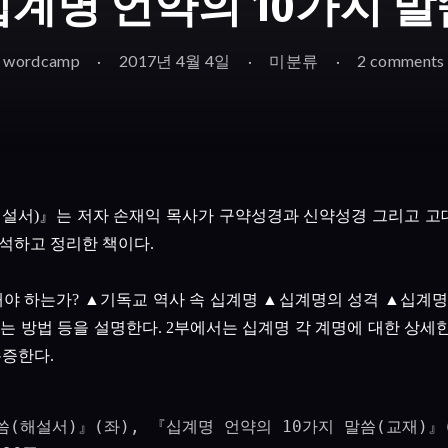
계명 언약의 10가지 
wordcamp
2017년 4월 4일
미분류
2 comments
해설서
)
』
는 저자 손재익 목사가 구약성경과 신약성경 그리고 
분석하고 정리한 책이다
.
해야 하는가
?
▲
기독교 역사 속 십계명
▲
십계명의 성격
▲
십계명
는 방법 등을 설명한다
. 2
부에서는 십계명 각 계명에 대한 상세
논증한다
.
씀(해설서)』(좌), 『십계명 언약의 10가지 말씀(교재)』(