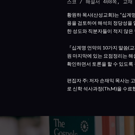
스코 / 해설서 408쪽, 교재
황원하 목사(산성교회)는 “십계
용을 검토하여 해석의 정당성을 
한 성도와 직분자들이 적지 않은 
『십계명 언약의 10가지 말씀(교재
원 마지막에 있는 요점정리는 해
확인하면서 토론을 할 수 있도록
편집자 주: 저자 손재익 목사는
로 신학 석사과정(Th.M)을 수