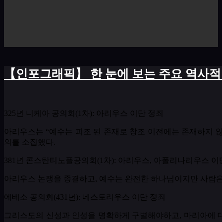
【인포그래픽】 한 눈에 보는 주요 역사적
325년 니케아 공의회(1차)
:
아리우스 이단 정죄
아리우스는
“
예수는 피조 된 존재로 창조 이전에는 존재하지 
의를 소집했다
.
381년 콘스탄티노플공의회
(
1차
):
아리우스
,
아폴리나리우스 이
아리우스 논쟁을 종결하고
,
예수는 완전한 하나님이지만 사람은
에베소 공의회
(431
년
):
네스토리우스 이단 정죄
그리스도의 신성과 인성을 명확하게 구별해야하고
,
마리아에 