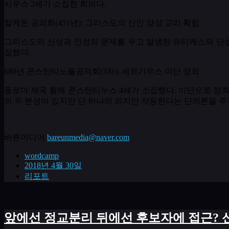
시우스
2
세가 소집한 회의다
.
칼케돈 공의회
(451
년
):
그리스도의 신인 양성 교리 확립
그리스도의 신성과 인성의 문제를 두고 발생한 유티케스의 단
집했다
.
680년 콘스탄티노플공의회
(
3차
):
세르기우스 이단 정죄
동로마 제국 황제 콘스탄티누스
4
세가 소집했다
.
이단으로 정죄
의 두 본성이 있지만 단 하나의 의지만 작용한다는 단의론을 
바른미디어
bareunmedia@naver.com
wordcamp
2018년 4월 30일
리포트
앞에선 정교분리 뒤에선 후보자에 접근? 