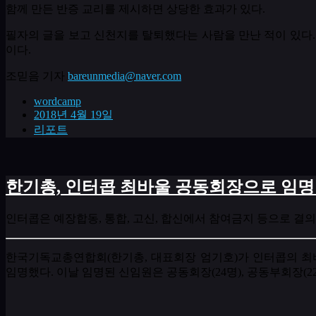
함께 만든 반증 교리를 제시하면 상당한 효과가 있다
.
필자의 글을 보고 신천지를 탈퇴했다는 사람을 만난 적이 있다
이다
.
조믿음 기자
bareunmedia@naver.com
wordcamp
2018년 4월 19일
리포트
한기총, 인터콥 최바울 공동회장으로 임명
인터콥은 예장합동, 통합, 고신, 합신에서 참여금지 등으로 결
한국기독교총연합회
(
한기총
,
대표회장 엄기호
)
가 인터콥의 
임명했다
.
이날 임명된 신임원은 공동회장
(24
명
),
공동부회장
(2