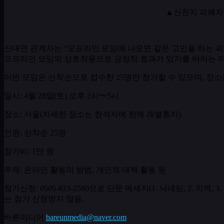
▲신천지 피해자
신대연 관계자는
“
오프라인 모임에 나오면 같은 고민을 하는 
오프라인 모임의 상호작용으로 긍정적 효과가 있기를 바라는 
이번 모임은 선착순으로 접수한
25
명만 참가할 수 있으며
,
장소
일시
: 4
월
28
일
(
토
)
오후
2
시〜
5
시
장소
:
서울
(
자세한 장소는 참석자에 한해 개별통지
)
인원
:
선착순
25
명
참가비
: 1
만 원
주제
:
온라인 활동의 방법
,
개인적 대책 활동 등
참가신청
: 0505-823-2580
으로 단문 메세지
(1.
닉네임
, 2.
지역
, 3.
는 참가 신청받지 않음
.
바른미디어
bareunmedia@naver.com