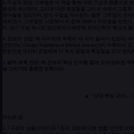
3.
구성적 관점
:
그루뎀은 이 책을 통해 어떤 구성과 흐름으로
풍성히 제시하며
,
교리에 대한 쟁점들을 교리사 속에서 고찰한
용어들을 정리하며 암기 구절을 제시한다
.
물론 그루뎀의 전작
제되었다
.
그루뎀은 서문에서 이 점에 대해서 아쉬움을 표한다
리
,
암기 구절 제시로 일단락되기 때문에 조직신학의 핵심적 틀
4.
정보의 관점
:
책 마지막에 부록이 세 가지 들어가 있는데
,
부
선언
(The Chicago Statement on Biblical Inerrancy)
이 수록되어 있
문헌으로 대단히 친절하게 각 책의 장점과 특징들을 요약 정리
5.
별책 부록 관점
:
책 전체의 핵심 논지를 짧게 요약 정리한 
을 그리기에 훌륭한 부록이다
.
▲『성경 핵심 교리』 / 
아쉬운 점
1.
｢구원의 선물｣
(1997)
과 ｢칭의 교리에 대한 연합 선언문｣
(19