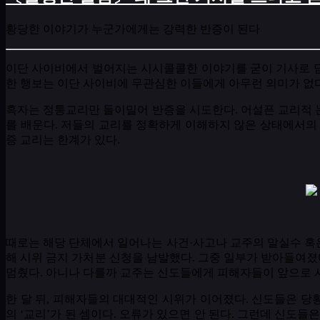
황당한 이야기가 누군가에게는 강력한 반증이 된다
이단 사이비에서 벌어지는 시시콜콜한 이야기를 굳이 기사로 
한 행보는 이단 사이비에 무관심한 이들에게 아무런 의미가 없
혹자는 정통교리만 들이밀어 반증을 시도한다
.
어설픈 교리적 
를 배운다
.
저들의 교리를 정확하게 이해하지 않은 상태에서의
증 교리는 한계가 있다
.
때로는 해당 단체에서 일어나는 사건
·
사고나 교주의 말실수 혹
해 시위 금지 가처분 신청을 남발했다
.
그중 일부가 받아들여졌
멈췄다
.
아니나 다를까 교주는 신도들에게 피해자들이 앞으로 
한 달 뒤
,
피해자들의 대대적인 시위가 이어졌다
.
신도들은 당
의
‘
교리
’
가 된 셈이다
.
오류가 있으면 안 된다
.
그런데 신도들은