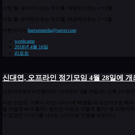
스밧 월
:
유대력으로는 제
11
월
,
태양력으로는
1
〜
2
월
아달 월
:
유대력으로는 제
12
월
,
태양력으로는
1
〜
2
월
바른미디어
bareunmedia@naver.com
wordcamp
2018년 4월 16일
리포트
신대연, 오프라인 정기모임 4월 28일에 
신천지대책전국연합
(
이하 신대연
)
이
4
월
28
일
(
토
)
오후
2
시부터
이번 모임은
,
가족이 이단 사이비에 빠졌을 때 우선적으로 해야
을 어떻게 써야 할까
?,
법적인 대응은 어떻게 할까
?
등 피해자와
수 없었던 이야기를 나누는 시간으로 진행될 예정이다
.