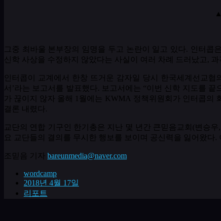
▲
그중 최바울 본부장의 임명을 두고 논란이 일고 있다
.
인터콥은
신학 사상을 수정하지 않았다는 사실이 여러 차례 드러났고
,
과
인터콥이 교계에서 한창 뜨거운 감자일 당시 한국세계선교협
서
’
라는 보고서를 발표했다
.
보고서에는
“
이번 신학 지도를 끝
가 끊이지 않자 올해
1
월에는
KWMA
정책위원회가 인터콥의 
결론 내렸다
.
교단의 연합 기구인 한기총은 지난 몇 년간 큰믿음교회
(
변승우
요 교단들의 결의를 무시한 행보를 보이며 공신력을 잃어왔다
.
조믿음 기자
bareunmedia@naver.com
wordcamp
2018년 4월 17일
리포트