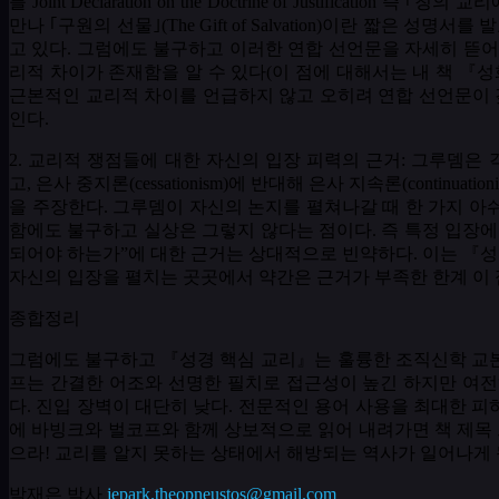
를
Joint Declaration on the Doctrine of Justification
즉 ｢칭의 교리
만나 ｢구원의 선물｣
(The Gift of Salvation)
이란 짧은 성명서를 
고 있다
.
그럼에도 불구하고 이러한 연합 선언문을 자세히 뜯어
리적 차이가 존재함을 알 수 있다
(
이 점에 대해서는 내 책 『성
근본적인 교리적 차이를 언급하지 않고 오히려 연합 선언문이 
인다
.
2.
교리적 쟁점들에 대한 자신의 입장 피력의 근거
:
그루뎀은 
고
,
은사 중지론
(cessationism)
에 반대해 은사 지속론
(continuation
을 주장한다
.
그루뎀이 자신의 논지를 펼쳐나갈 때 한 가지 아
함에도 불구하고 실상은 그렇지 않다는 점이다
.
즉 특정 입장
되어야 하는가
”
에 대한 근거는 상대적으로 빈약하다
.
이는 『성
자신의 입장을 펼치는 곳곳에서 약간은 근거가 부족한 한계 이 
종합정리
그럼에도 불구하고 『성경 핵심 교리』는 훌륭한 조직신학 교
프는 간결한 어조와 선명한 필치로 접근성이 높긴 하지만 여전
다
.
진입 장벽이 대단히 낮다
.
전문적인 용어 사용을 최대한 피
에 바빙크와 벌코프와 함께 상보적으로 읽어 내려가면 책 제목
으라
!
교리를 알지 못하는 상태에서 해방되는 역사가 일어나게 
박재은 박사
jepark.theopneustos@gmail.com