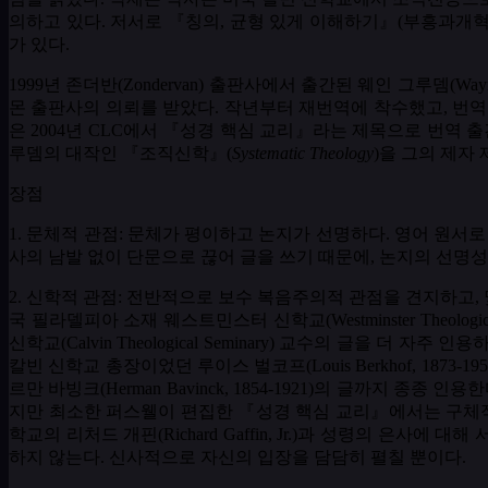
의하고 있다
.
저서로 『칭의
,
균형 있게 이해하기』
(
부흥과개
가 있다
.
1999
년 존더반
(Zondervan)
출판사에서 출간된 웨인 그루뎀
(Way
몬 출판사의 의뢰를 받았다
.
작년부터 재번역에 착수했고
,
번역
은
2004
년
CLC
에서 『성경 핵심 교리』라는 제목으로 번역 출
루뎀의 대작인 『조직신학』
(
Systematic Theology
)
을 그의 제자
장점
1.
문체적
관점
:
문체가 평이하고 논지가 선명하다
.
영어 원서로
사의 남발 없이 단문으로 끊어 글을 쓰기 때문에
,
논지의 선명성
2.
신학적 관점
:
전반적으로 보수 복음주의적 관점을 견지하고
,
국 필라델피아 소재 웨스트민스터 신학교
(Westminster Theologi
신학교
(Calvin Theological Seminary)
교수의 글을 더 자주 인용
칼빈 신학교 총장이었던 루이스 벌코프
(Louis Berkhof, 1873-195
르만 바빙크
(Herman Bavinck, 1854-1921)
의 글까지 종종 인용
지만 최소한 퍼스웰이 편집한 『성경 핵심 교리』에서는 구체
학교의 리처드 개핀
(Richard Gaffin, Jr.)
과 성령의 은사에 대해 
하지 않는다
.
신사적으로 자신의 입장을 담담히 펼칠 뿐이다
.