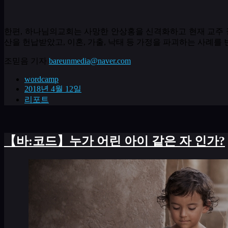
한편
,
하나님의교회는 사망한 안상홍을 신격화하고 현재 교주
산을 헌납받았고
,
이혼
,
가출
,
낙태 등 가정을 파괴하는 사례를
조믿음 기자
bareunmedia@naver.com
wordcamp
2018년 4월 12일
리포트
【바:코드】누가 어린 아이 같은 자 인가?