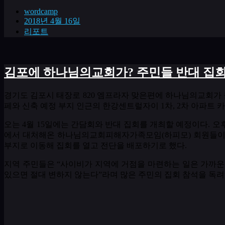
wordcamp
2018년 4월 16일
리포트
김포에 하나님의교회가? 주민들 반대 집회
경기도 김포시 태장로
820
엠프라자 맞은편에 하나님의교회가 
페와 신축 예정 부지 인근의 한강센트럴자이
1
차
, 2
차 아파트 
오는
4
월
15
일에는 간담회와 반대 집회를 개최할 예정이다
.
오
에서 대처해온 하나님의교회피해자가족모임
(
하피모
)
회원들이
부지로 이동해 집회를 열고 전단을 배포하기로 했다
.
지역 주민들은
“
사이비가 지역에 거점을 마련하는 일은 가까운
있으면 절대 변하지 않는다
”
라며 많은 주민의 집회 참석을 독