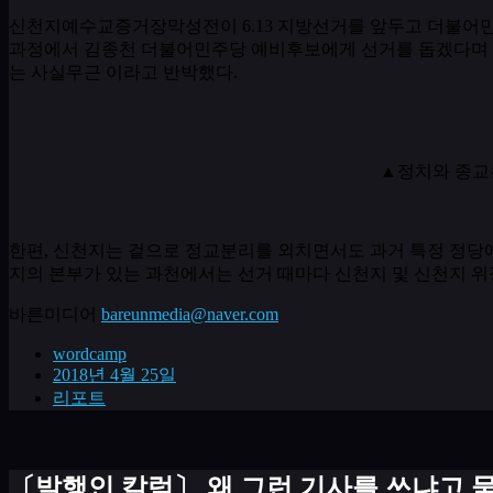
신천지예수교증거장막성전이
6.13
지방선거를 앞두고 더불어
과정에서 김종천 더불어민주당 예비후보에게 선거를 돕겠다며
는 사실무근 이라고 반박했다
.
▲정치와 종교는
한편
,
신천지는 겉으로 정교분리를 외치면서도 과거 특정 정당
지의 본부가 있는 과천에서는 선거 때마다 신천지 및 신천지 
바른미디어
bareunmedia@naver.com
wordcamp
2018년 4월 25일
리포트
〔발행인 칼럼〕 왜 그런 기사를 쓰냐고 