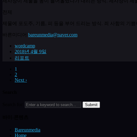
제사장이 제물을 높이 들어올렸다가 내리는 방식
.
제사장이 제물
전제
제물에 포도주
,
기름
,
피 등을 부어 드리는 방식
.
죄 사함의 기쁨
바른미디어
bareunmedia@naver.com
wordcamp
2018년 4월 9일
리포트
1
2
Next ›
Search
Search for:
바미-콘텐츠
Bareunmedia
Home