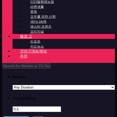
이단탈퇴매뉴얼
바른생활
중독
모두를 위한 신학
세미나&책
패스터 프렌즈
조리지널
블로그
리포트
카드뉴스
강의신청&제보
주문
Duration:
Average Rating: