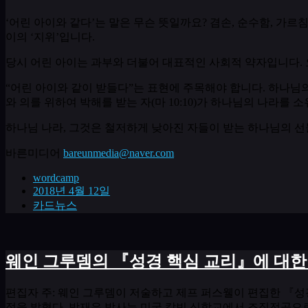
‘
어린 아이와 같다
’
는 말은 무슨 뜻일까요
?
겸손
,
순수함
,
가르침
이의
‘
지위
’
입니다
.
당시 어린 아이는 과부와 더불어 대표적인 사회적 약자입니다
.
“
어린 아이와 같이 받들다
”
는 표현에 주목해야 합니다
.
하나님의
와 의를 위하여 박해를 받는 자
(
마
10:10)
가 하나님의 나라를 소
하나님 나라
,
그것은 철저하게 낮아진 자들이 받는 하나님의 
바른미디어
bareunmedia@naver.com
wordcamp
2018년 4월 12일
카드뉴스
웨인 그루뎀의 『성경 핵심 교리』에 대한
편집자 주
:
웨인 그루뎀이 저술하고 제프 퍼스웰이 편집한 『성
점을 밝혔다
.
박재은 박사는 미국 칼빈 신학교에서 조직전공으