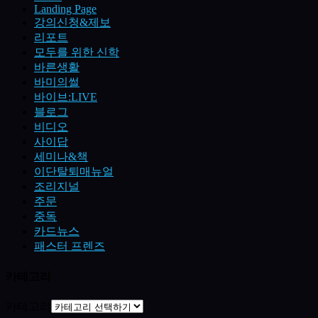
Landing Page
강의신청&제보
리포트
모두를 위한 신학
바른생활
바미의썰
바이브:LIVE
블로그
비디오
사이답
세미나&책
이단탈퇴매뉴얼
조리지널
주문
중독
카드뉴스
패스터 프렌즈
카테고리
카테고리