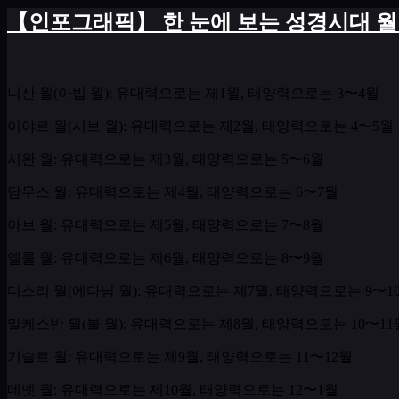
【인포그래픽】 한 눈에 보는 성경시대 
니산 월
(
아빕 월
):
유대력으로는 제
1
월
,
태양력으로는
3
〜
4
월
이야르 월
(
시브 월
):
유대력으로는 제
2
월
,
태양력으로는
4
〜
5
월
시완 월
:
유대력으로는 제
3
월
,
태양력으로는
5
〜
6
월
담무스 월
:
유대력으로는 제
4
월
,
태양력으로는
6
〜
7
월
아브 월
:
유대력으로는 제
5
월
,
태양력으로는
7
〜
8
월
엘룰 월
:
유대력으로는 제
6
월
,
태양력으로는
8
〜
9
월
디스리 월
(
에다님 월
):
유대력으로는 제
7
월
,
태양력으로는
9
〜
1
말케스반 월
(
불 월
):
유대력으로는 제
8
월
,
태양력으로는
10
〜
11
기슬르 월
:
유대력으로는 제
9
월
,
태양력으로는
11
〜
12
월
데벳 월
:
유대력으로는 제
10
월
,
태양력으로는
12
〜
1
월