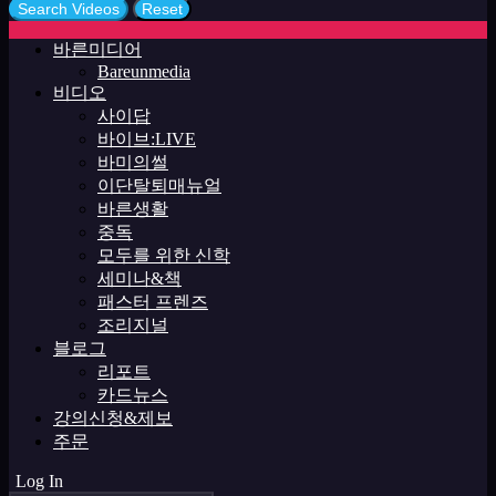
바른미디어
Bareunmedia
비디오
사이답
바이브:LIVE
바미의썰
이단탈퇴매뉴얼
바른생활
중독
모두를 위한 신학
세미나&책
패스터 프렌즈
조리지널
블로그
리포트
카드뉴스
강의신청&제보
주문
Log In