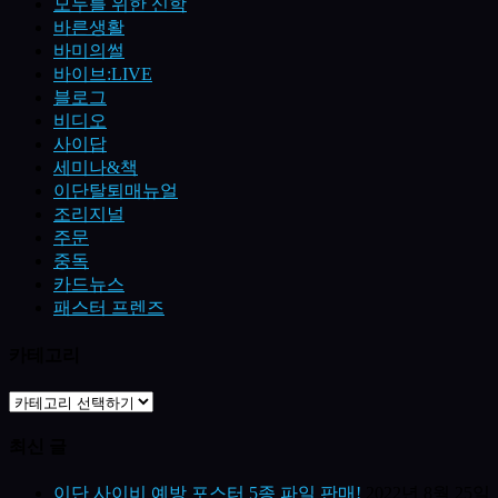
모두를 위한 신학
바른생활
바미의썰
바이브:LIVE
블로그
비디오
사이답
세미나&책
이단탈퇴매뉴얼
조리지널
주문
중독
카드뉴스
패스터 프렌즈
카테고리
최신 글
이단 사이비 예방 포스터 5종 파일 판매!
2022년 8월 25일