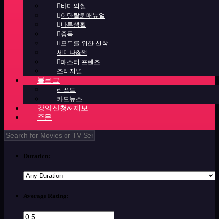
바미의썰
이단탈퇴매뉴얼
바른생활
중독
모두를 위한 신학
세미나&책
패스터 프렌즈
조리지널
블로그
리포트
카드뉴스
강의신청&제보
주문
Duration:
Average Rating: