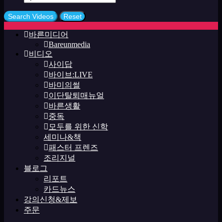
바른미디어
Bareunmedia
비디오
사이답
바이브:LIVE
바미의썰
이단탈퇴매뉴얼
바른생활
중독
모두를 위한 신학
세미나&책
패스터 프렌즈
조리지널
블로그
리포트
카드뉴스
강의신청&제보
주문