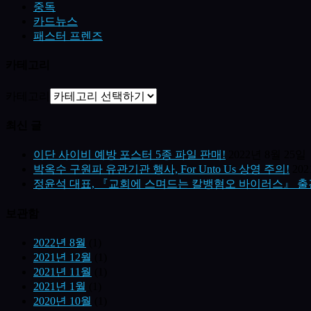
중독
카드뉴스
패스터 프렌즈
카테고리
카테고리
최신 글
이단 사이비 예방 포스터 5종 파일 판매!
2022년 8월 25일
박옥수 구원파 유관기관 행사, For Unto Us 상영 주의!
20
정윤석 대표, 『교회에 스며드는 칼뱅혐오 바이러스』 출
보관함
2022년 8월
(1)
2021년 12월
(1)
2021년 11월
(1)
2021년 1월
(1)
2020년 10월
(1)