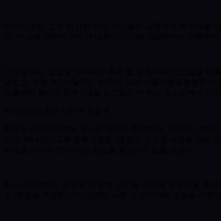
다미선교회
.
교주 이장림 씨는 자신들이 공중에서 예수님을 
고
,
전 세계
50
억의 인구가 대환난 기간에 사망한다는 전형적인
이장림 씨는 영생을 받아야만 휴거 할 수 있다며 신도들을 미
넘었고
,
외화 26,711달러도 있었다
.
당시 서울지방검찰청은 이
법률위반 혐의로 징역
2
년을 선고받은 이 씨는 항소심에서 징
하나님의교회의 시한부 종말론
현재도 다미선교회와 유사한 단체가 존재한다
. 1988
년
, 1999
년
하다
.
하나님의교회 탈퇴자들은
“
종말이 오므로 재물을 땅에 
자금을 드리는 것
”
이라는 설교를 들었다고 입을 모은다
.
하나님의교회는 종말을 이용해 신도들 사이에 공포감을 조성
로
(
종말을 주장한
) 2012
년에만 서른 곳 가까이에 건물을 세웠