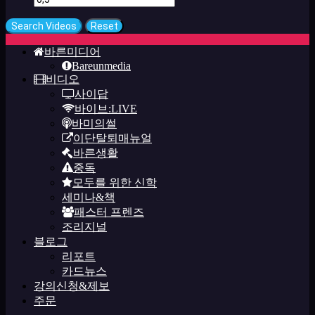
바른미디어
Bareunmedia
비디오
사이답
바이브:LIVE
바미의썰
이단탈퇴매뉴얼
바른생활
중독
모두를 위한 신학
세미나&책
패스터 프렌즈
조리지널
블로그
리포트
카드뉴스
강의신청&제보
주문