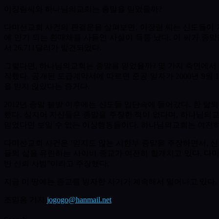
이장림씨와 하나님의교회는 종말을 믿었을까
?
다미선교회 사건의 판결문을 살펴보면
,
이장림 씨는 신도들이
에 만기 되는 환매채를 사들인 사실이 들통 났다
.
이 씨가 종
서
2
6,
711
달러가 발견되었다
.
그렇다면
,
하나님의교회는 종말을 믿었을까
?
몇 가지 측면에서
작했다
.
공개된 도급계약서에 따르면 준공 일자가
2000
년
9
월
을 믿지 않았다는 증거다
.
2012
년 종말 불발 이후에는 신도들 입단속에 들어갔다
.
한 탈
했다
.
심지어 자신들은 종말을 주장한 적이 없다며
,
하나님의교
믿었다면 보일 수 없는 이상행동들이다
.
하나님의교회는 여전히
다미선교회 사건은
‘
믿지도 않는 시한부 종말을 주장하면서
,
신
들의 삶을 유린하는 사이비 종교가 여전히 활개치고 있다
.
다미
반 신뢰 사범
”
이라고 주장했다
.
지금 이 땅에는 종교를 빙자한 사기가 계속해서 일어나고 있다
.
조믿음 기자
jogogo@hanmail.net