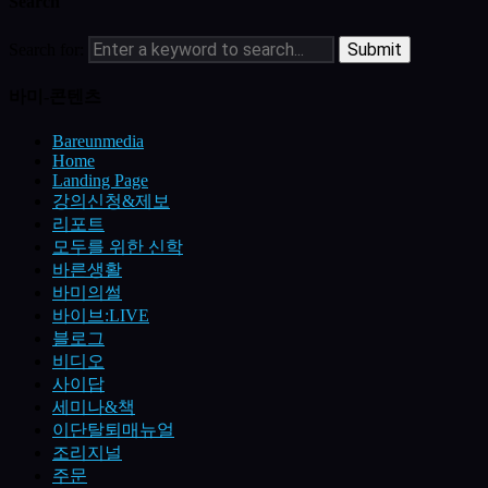
Search
Search for:
바미-콘텐츠
Bareunmedia
Home
Landing Page
강의신청&제보
리포트
모두를 위한 신학
바른생활
바미의썰
바이브:LIVE
블로그
비디오
사이답
세미나&책
이단탈퇴매뉴얼
조리지널
주문