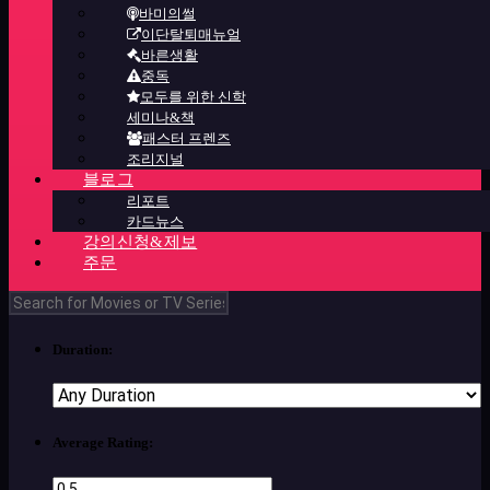
바미의썰
이단탈퇴매뉴얼
바른생활
중독
모두를 위한 신학
세미나&책
패스터 프렌즈
조리지널
블로그
리포트
카드뉴스
강의신청&제보
주문
Duration:
Average Rating: