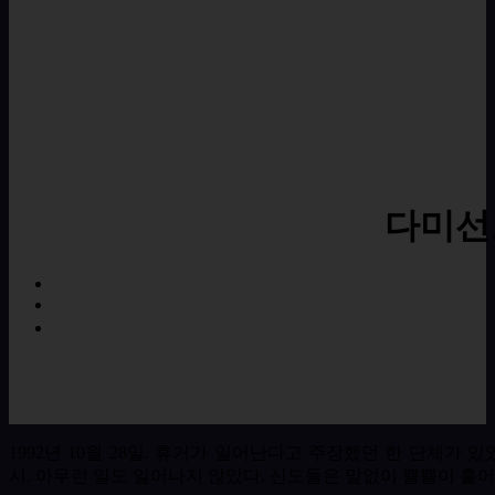
다미선
1992
년
10
월
28
일
.
휴거가 일어난다고 주장했던 한 단체가 있
시
.
아무런 일도 일어나지 않았다
.
신도들은 말없이 뿔뿔이 흩