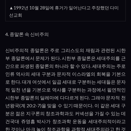
▲1992년 10월 28일에 휴거가 일어난다고 주장했던 다미
선교회
4.
종말론 속 신비주의
신비주의적 종말론은 주로 그리스도의 재림과 관련된 시한
부 종말론에서 문제가 된다
.
시한부 종말론은 세대주의를 근
간으로 파생된 종말론의 하나라 할 수 있다
.
세대주의는 주로
인류 역사의 세대 구분과 문자적 이스라엘의 회복을 기본으
로 한다
.
대개 여섯에서 일곱 세대로 구분하는 세대들은 문자
적 일천 년을 기본으로 역사를 구분하는 과정에서 필연적인
시한부 종말론의 딜레마에 다다르게 된다
.
그래야 문자적 천
년왕국
(
계
20:2-7)
을 맞을 수 있기 때문이다
.
이 같은 세대 구
분은 젊은 지구론의 창조과학과도 커넥션을 가질 수 있는 데
건국대 쥬영흠 박사가 창조과학 운동을 세대주의적이라고
한 것이나 마크 놀이 창조과학을 과학적 세대주의라고 한 것