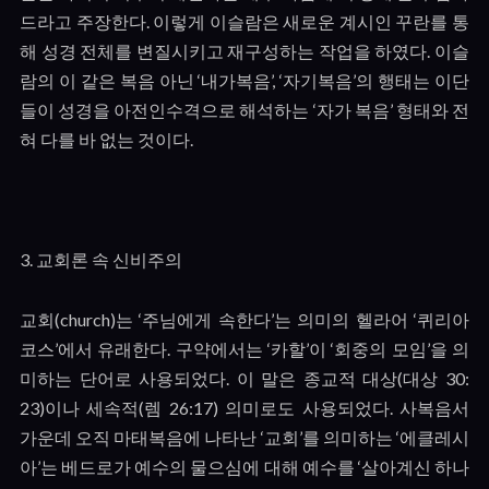
드라고 주장한다
.
이렇게 이슬람은 새로운 계시인 꾸란를 통
해 성경 전체를 변질시키고 재구성하는 작업을 하였다
.
이슬
람의 이 같은 복음 아닌
‘
내가복음
’, ‘
자기복음
’
의 행태는 이단
들이 성경을 아전인수격으로 해석하는
‘
자가 복음
’
형태와 전
혀 다를 바 없는 것이다
.
3.
교회론 속 신비주의
교회
(church)
는
‘
주님에게 속한다
’
는 의미의 헬라어
‘
퀴리아
코스
’
에서 유래한다
.
구약에서는
‘
카할
’
이
‘
회중의 모임
’
을 의
미하는 단어로 사용되었다
.
이 말은 종교적 대상
(
대상
30:
23)
이나 세속적
(
렘
26:17)
의미로도 사용되었다
.
사복음서
가운데 오직 마태복음에 나타난
‘
교회
’
를 의미하는
‘
에클레시
아
’
는 베드로가 예수의 물으심에 대해 예수를
‘
살아계신 하나