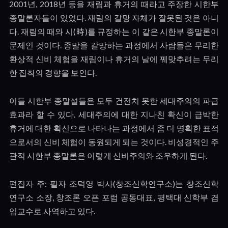
2001
년
, 2018
년 등을 재림과 휴거의 때라고 주장한 시한부
종말론자들이 있었다
.
재림의 갈망 자체가 잘못된 것은 아니
다
.
재림의 때와 시
(
時
)
를 규정하는 이 같은 시한부 종말론이
문제인 것이다
.
종말을 갈망하는 과정에서 사람들은 무리한
환상적 신비 체험을 재림이나 휴거의 날에 꿰맞추려는 무리
한 집착의 경향을 보인다
.
이들 시한부 종말설들은 모두 건전치 못한 세대주의의 파급
효과라 할 수 있다
.
세대주의에 대한 지나친 확신이 급박한
휴거에 대한 확신으로 나타나는 과정에서 좀 더 명확한 표적
으로서의 신비 체험이 동원되게 되는 것이다
.
비성경적인 주
관적 시한부 종말론은 이렇게 신비주의와 조우하게 된다
.
편집자 주
:
필자 조덕영 박사
(
창조신학연구소
)
는 창조신학
연구소 소장
,
창조론 오픈 포럼 공동대표
,
평택대 신학부 겸
임교수로 사역하고 있다
.