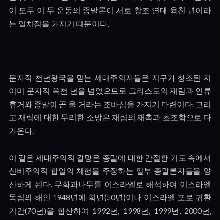
이 모두 이 두 운동의 종말론이 서로 창조 연대 육천 년이라
는 일치점을 가지기 때문이다
.
문자적 천년왕국을 믿는 세대주의자들은 지구가 창조된 지
이미 문자적 육천 년을 넘었으므로 그리스도의 재림과 인류
휴거와 종말이 곧 올 거라는 조바심을 가지기 마련이다
.
그리
고 재림에 대한 무리한 소망은 재림의 재촉과 초조함으로 다
가온다
.
이 같은 세대주의적 갈망은 종말에 대한 간절한 기도 속에서
신비주의적 합일의 체험을 주장하는 일부 종말론자들을 양
산하게 된다
.
무화과나무를 이스라엘로 해석하여 이스라엘
독립의 해인
1948
년에 희년
(50
년
)
이나 이스라엘 포로 귀환
기간
(70
년
)
을 합산하여
1992
년
, 1998
년
, 1999
년
, 2000
년
,