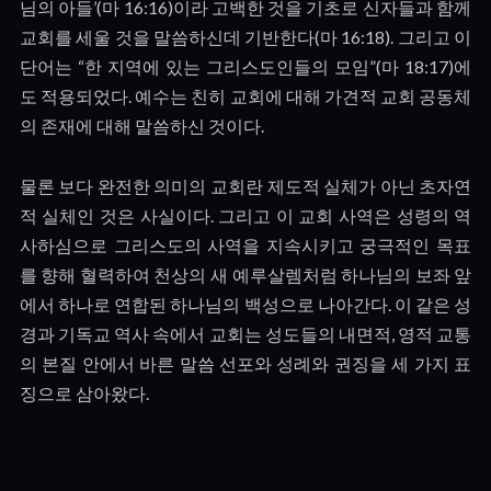
님의 아들
’(
마
16:16)
이라 고백한 것을 기초로 신자들과 함께
교회를 세울 것을 말씀하신데 기반한다
(
마
16:18).
그리고 이
단어는
“
한 지역에 있는 그리스도인들의 모임
”(
마
18:17)
에
도 적용되었다
.
예수는 친히 교회에 대해 가견적 교회 공동체
의 존재에 대해 말씀하신 것이다
.
물론 보다 완전한 의미의 교회란 제도적 실체가 아닌 초자연
적 실체인 것은 사실이다
.
그리고 이 교회 사역은 성령의 역
사하심으로 그리스도의 사역을 지속시키고 궁극적인 목표
를 향해 혈력하여 천상의 새 예루살렘처럼 하나님의 보좌 앞
에서 하나로 연합된 하나님의 백성으로 나아간다
.
이 같은 성
경과 기독교 역사 속에서 교회는 성도들의 내면적
,
영적 교통
의 본질 안에서 바른 말씀 선포와 성례와 권징을 세 가지 표
징으로 삼아왔다
.