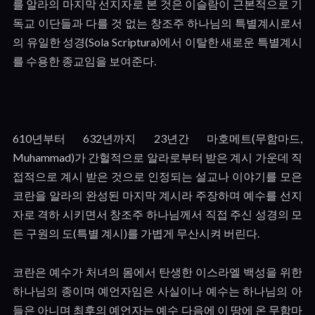
를 알라의 마지막 선지자로 본 것은 이슬람이 근본적으로 기
독교 이단들과 다를 것 없는 창조주 하나님의 특별계시로서
의 유일한 성경
(Sola Scriptura)
에서 이탈한 새로운 특별계시
를 수용한 종교임을 보여준다
.
610
년부터
632
년까지
23
년간 마호메트
(
무함마드
,
Muhammad)
가 간헐적으로 알라로부터 받은 계시 가운데 직
접적으로 계시 받은 것으로 인정되는 설교나 이야기를 모은
코란을 알라의 완성된 마지막 계시라 주장하며 예수를 선지
자로 격하 시키면서 창조주 하나님께서 직접 주신 성경의 모
든 구원의 도
(
특별 계시
)
를 가볍게 무산시켜 버린다
.
코란은 예수가 처녀의 몸에서 탄생한 이스라엘 백성을 위한
하나님의 종이며 예언자임은 사실이나 예수는 하나님의 아
들은 아니며 최후의 예언자는 예수 다음에 이 땅에 온 무함마