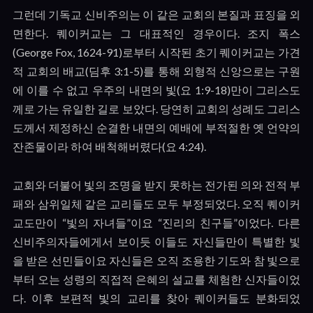
그런데 기독교 신비주의는 이 같은 교회의 본질과 표징을 외
면한다
.
퀘이커교는 그 대표적인 경우이다
.
조지 폭스
(George Fox, 1624-91)
로부터 시작된 초기 퀘이커교는 가견
적 교회의 배교
(
딤후
3:1-5)
를 통해 외형적 신앙으로는 구원
에 이를 수 없고 우주의 내면의 빛
(
요
1:9-18)
만이 그리스도
께로 가는 유일한 길로 보았다
.
당연히 교회의 성례도 그리스
도께서 제정하신 순결한 내면의 예배에 부적절한 옛 언약의
잔존물이라 하여 배척해버렸다
(
요
4:24).
교회와 더불어 빛의 조명을 받지 못하는 전가된 의와 전적 부
패와 삼위일체 같은 교리들도 모두 부정되었다
.
오직 퀘이커
교도만이
“
빛의 자녀들
”
이요
“
진리의 친구들
”
이었다
.
다른
신비주의자들에게서 보이듯 이들도 자신들만이 특별한 빛
을 받은 선민들이요 자신들은 오직 조용한 기도와 참 빛으로
부터 오는 성령의 직접적 은혜의 설교를 체험한 신자들이었
다
.
이후 보편적 빛의 교리를 찾아 퀘이커들도 분화되었