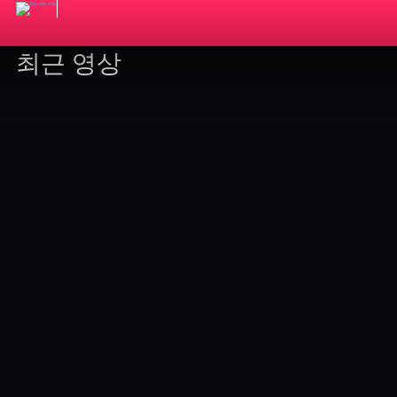
최근 영상
그라시아스 합창단 주의하세요!
사이비 종교가 우리와 무관하지
않은 이유!