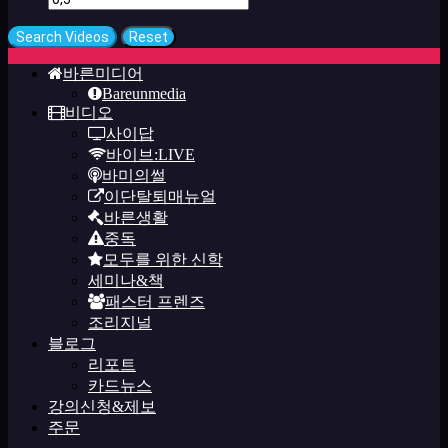
바른미디어
Bareunmedia
비디오
사이답
바이브:LIVE
바미의썰
이단탈퇴매뉴얼
바른생활
중독
모두를 위한 신학
세미나&책
패스터 프렌즈
조리지널
블로그
리포트
카드뉴스
강의신청&제보
주문