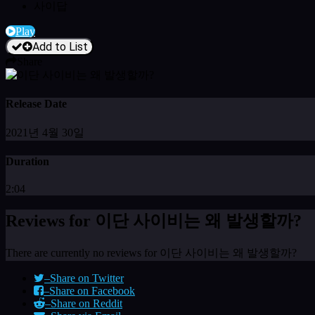
사이답
Play
Add to List
Share
Release Date
2021년 4월 30일
Duration
2:04
Reviews for 이단 사이비는 왜 발생할까?
There are currently no reviews for 이단 사이비는 왜 발생할까?
–
Share on Twitter
–
Share on Facebook
–
Share on Reddit