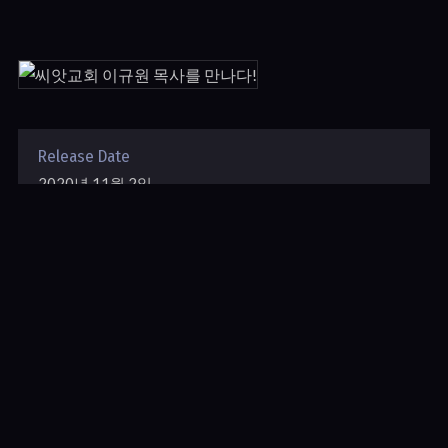
Release Date
2020년 11월 2일
Duration
35:35
(주)새길: 경기도 과천시 별양상가2로 14, 3층 314호