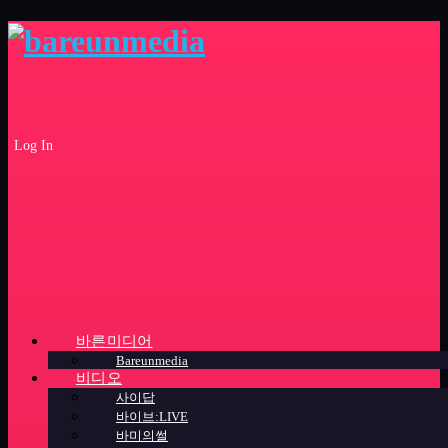
Log In
바른미디어
Bareunmedia
비디오
사이답
바이브:LIVE
바미의썰