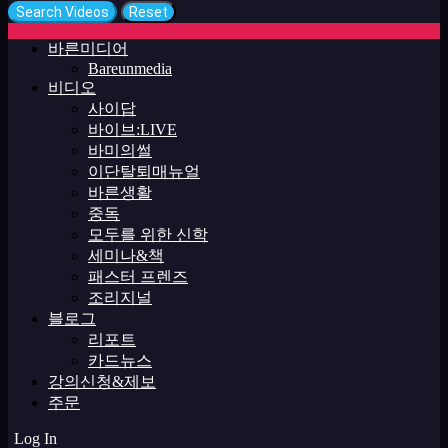
바른미디어
Bareunmedia
비디오
사이답
바이브:LIVE
바미의썰
이단탈퇴매뉴얼
바른생활
중독
모두를 위한 신학
세미나&책
패스터 프렌즈
조리지널
블로그
리포트
카드뉴스
강의신청&제보
주문
Log In