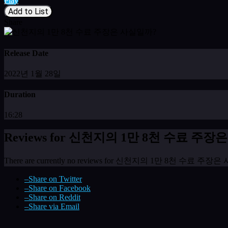
Play
Add to List
Share
Release Date
2022년 1월 28일
Duration
16:28
Reviews for 신천지의 1만 8천 수료 주
There are currently no reviews for 신천지의 1만 8천 수료 주
–
Share on Twitter
–
Share on Facebook
–
Share on Reddit
–
Share via Email