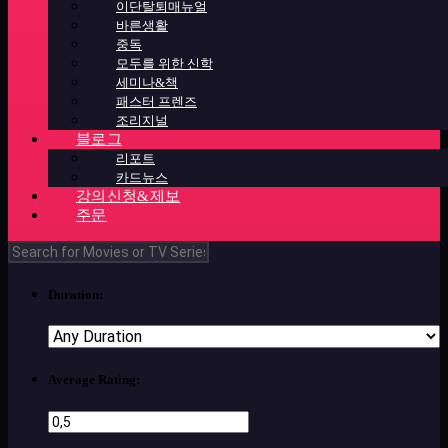
이단탈퇴매뉴얼
바른생활
중독
모두를 위한 신학
세미나&책
패스터 프렌즈
조리지널
블로그
리포트
카드뉴스
강의신청&제보
주문
Duration:
Average Rating: