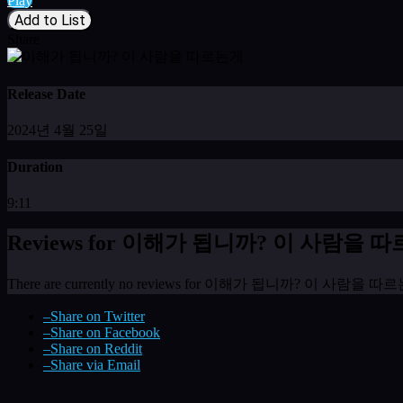
Play
Add to List
Share
Release Date
2024년 4월 25일
Duration
9:11
Reviews for 이해가 됩니까? 이 사람을 
There are currently no reviews for 이해가 됩니까? 이 사람을 
–
Share on Twitter
–
Share on Facebook
–
Share on Reddit
–
Share via Email