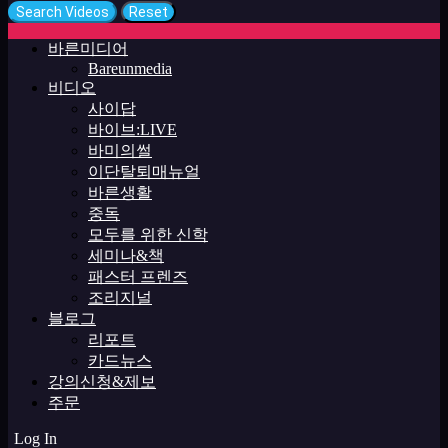
바른미디어
Bareunmedia
비디오
사이답
바이브:LIVE
바미의썰
이단탈퇴매뉴얼
바른생활
중독
모두를 위한 신학
세미나&책
패스터 프렌즈
조리지널
블로그
리포트
카드뉴스
강의신청&제보
주문
Log In