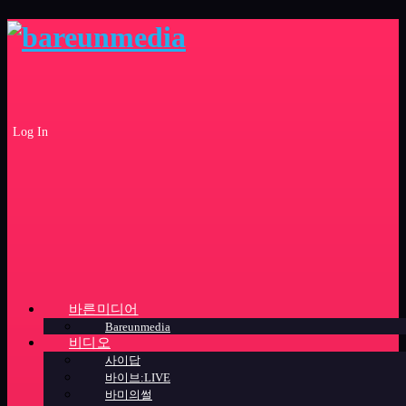
Log In
바른미디어
Bareunmedia
비디오
사이답
바이브:LIVE
바미의썰