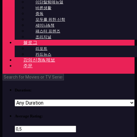
이단탈퇴매뉴얼
바른생활
중독
모두를 위한 신학
세미나&책
패스터 프렌즈
조리지널
블로그
리포트
카드뉴스
강의신청&제보
주문
Duration:
Average Rating: