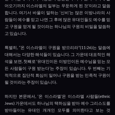
어오기까지 이스라엘의 일부는 우둔하게 된 것
’
이라고 말씀
합니다
.
여기서 바울이 말하는
‘
신비
’
는 많은 이방나라의 사
람들이 예수를 믿고 나면 그 후에 많은 유대인들도 예수를 믿
고 구원을 얻게 될 것이라는 하나님의 구원의 비밀을 말씀하
고 있습니다
.
특별히
, “
온 이스라엘이 구원을 받으리라
”(11:26)
는 말씀에
대해서는 다양한 해석들이 있습니다
.
그 가운데 대표적인 해
석을 보면
,
첫째로
‘
유대인이든 이방인이든 예수님을 믿는 모
든 사람들이 구원 받는다
’
는 주장이 있습니다
.
두 번째는 기
적적으로 집단적 회심이 일어나 구원을 받는 민족적 구원이
될 것이라는 주장이 있습니다
.
하지만 본문에서
, ‘
온 이스라엘
’
은 이스라엘 사람들
(ethnic
Jews)
가운데서도 하나님의 택하심을 받아 예수 그리스도를
받아들이는 유대인 개개인 모두를 의미한다고 보는 것