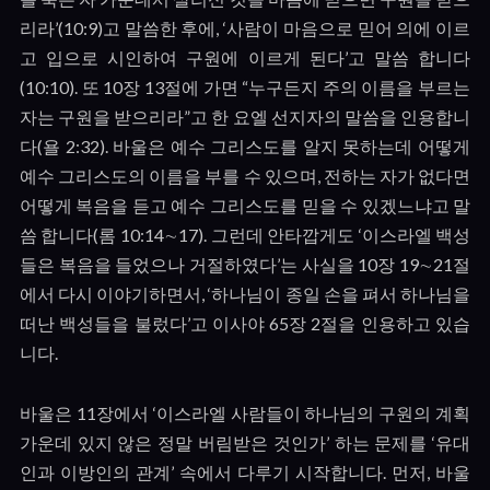
리라
’(10:9)
고 말씀한 후에
, ‘
사람이 마음으로 믿어 의에 이르
고 입으로 시인하여 구원에 이르게 된다
’
고 말씀 합니다
(10:10).
또
10
장
13
절에 가면
“
누구든지 주의 이름을 부르는
자는 구원을 받으리라
”
고 한 요엘 선지자의 말씀을 인용합니
다
(
욜
2:32).
바울은 예수 그리스도를 알지 못하는데 어떻게
예수 그리스도의 이름을 부를 수 있으며
,
전하는 자가 없다면
어떻게 복음을 듣고 예수 그리스도를 믿을 수 있겠느냐고 말
씀 합니다
(
롬
10:14
∼
17).
그런데 안타깝게도
‘
이스라엘 백성
들은 복음을 들었으나 거절하였다
’
는 사실을
10
장
19
∼
21
절
에서 다시 이야기하면서
, ‘
하나님이 종일 손을 펴서 하나님을
떠난 백성들을 불렀다
’
고 이사야
65
장
2
절을 인용하고 있습
니다
.
바울은
11
장에서
‘
이스라엘 사람들이 하나님의 구원의 계획
가운데 있지 않은 정말 버림받은 것인가
’
하는 문제를
‘
유대
인과 이방인의 관계
’
속에서 다루기 시작합니다
.
먼저
,
바울