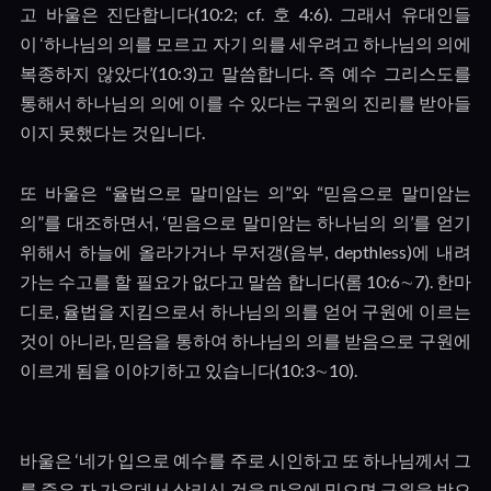
고 바울은 진단합니다
(10:2; cf.
호
4:6).
그래서 유대인들
이
‘
하나님의 의를 모르고 자기 의를 세우려고 하나님의 의에
복종하지 않았다
’(10:3)
고 말씀합니다
.
즉 예수 그리스도를
통해서 하나님의 의에 이를 수 있다는 구원의 진리를 받아들
이지 못했다는 것입니다
.
또 바울은
“
율법으로 말미암는 의
”
와
“
믿음으로 말미암는
의
”
를 대조하면서
, ‘
믿음으로 말미암는 하나님의 의
’
를 얻기
위해서 하늘에 올라가거나 무저갱
(
음부
, depthless)
에 내려
가는 수고를 할 필요가 없다고 말씀 합니다
(
롬
10:6
∼
7).
한마
디로
,
율법을 지킴으로서 하나님의 의를 얻어 구원에 이르는
것이 아니라
,
믿음을 통하여 하나님의 의를 받음으로 구원에
이르게 됨을 이야기하고 있습니다
(10:3
∼
10).
바울은
‘
네가 입으로 예수를 주로 시인하고 또 하나님께서 그
를 죽은 자 가운데서 살리신 것을 마음에 믿으면 구원을 받으