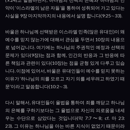
약이
‘
이스라엘의 남은 자들
’
을 통하여 성취되어 가고 있다는
사실을
9
장 마지막까지의 내용에서 설명 합니다
(9:25
∼
33).
바울은 하나님께 선택받은 이스라엘 민족
(
많은 유대인
)
이 왜
예수를 믿지 않는가에 대해서 관심을 두면서
10
장의 내용으
로 넘어갑니다
.
여기에는 하나님의 주권적인 예정과 선택의
문제가 있다
(9
장
)
는 점과 함께
,
인간의 반응과 그 반응에 따
른 책임과 관련이 있다
(10
장
)
는 점을 균형 있게 다루고 있습
니다
.
이점에 있어서
,
바울은 유대인들이 예수를 믿지 못하는
이유가
‘
하나님의 의를 모르고 자기 의를 세우려고 하였기 때
문
’
이라고 말씀합니다
(10:2
∼
3).
다시 말해서
,
유대인들이 율법을 통하여 죄를 깨닫고 하나님
의 은혜를 구하기보다는 그 율법으로 자신의 의로움을 내세
우는 수단으로 삼았다는 것입니다
(
막
7:7
〜
8; cf.
마
23:
23).
그 이유는 하나님을 아는 바른 지식이 없었기 때문이라