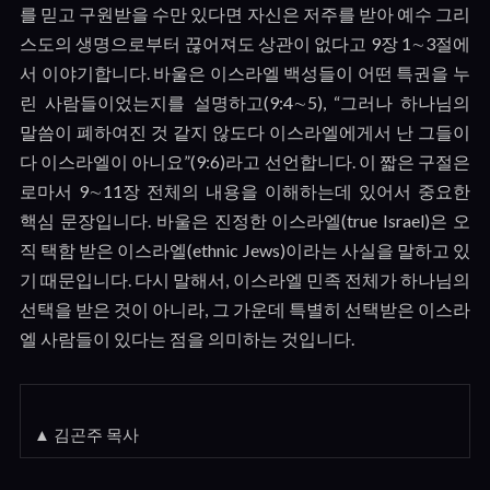
를 믿고 구원받을 수만 있다면 자신은 저주를 받아 예수 그리
스도의 생명으로부터 끊어져도 상관이 없다고
9
장
1
∼
3
절에
서 이야기합니다
.
바울은 이스라엘 백성들이 어떤 특권을 누
린 사람들이었는지를 설명하고
(9:4
∼
5), “
그러나 하나님의
말씀이 폐하여진 것 같지 않도다 이스라엘에게서 난 그들이
다 이스라엘이 아니요
”(9:6)
라고 선언합니다
.
이 짧은 구절은
로마서
9
∼
11
장 전체의 내용을 이해하는데 있어서 중요한
핵심 문장입니다
.
바울은 진정한 이스라엘
(true Israel)
은 오
직 택함 받은 이스라엘
(ethnic Jews)
이라는 사실을 말하고 있
기 때문입니다
.
다시 말해서
,
이스라엘 민족 전체가 하나님의
선택을 받은 것이 아니라
,
그 가운데 특별히 선택받은 이스라
엘 사람들이 있다는 점을 의미하는 것입니다
.
▲ 김곤주 목사