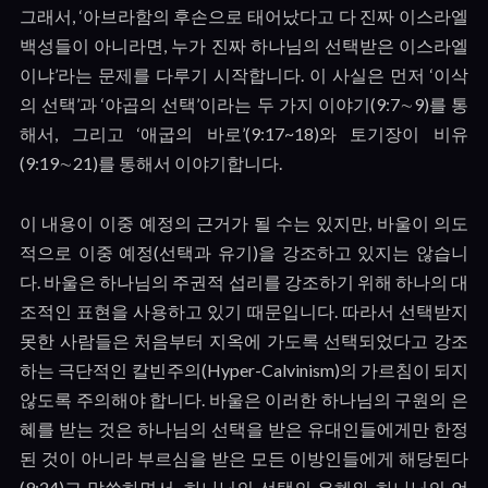
그래서
, ‘
아브라함의 후손으로 태어났다고 다 진짜 이스라엘
백성들이 아니라면
,
누가 진짜 하나님의 선택받은 이스라엘
이냐
’
라는 문제를 다루기 시작합니다
.
이 사실은 먼저
‘
이삭
의 선택
’
과
‘
야곱의 선택
’
이라는 두 가지 이야기
(9:7
∼
9)
를 통
해서
,
그리고
‘
애굽의 바로
’(9:17~18)
와 토기장이 비유
(9:19
∼
21)
를 통해서 이야기합니다
.
이 내용이 이중 예정의 근거가 될 수는 있지만
,
바울이 의도
적으로 이중 예정
(
선택과 유기
)
을 강조하고 있지는 않습니
다
.
바울은 하나님의 주권적 섭리를 강조하기 위해 하나의 대
조적인 표현을 사용하고 있기 때문입니다
.
따라서 선택받지
못한 사람들은 처음부터 지옥에 가도록 선택되었다고 강조
하는 극단적인 칼빈주의
(Hyper-Calvinism)
의 가르침이 되지
않도록 주의해야 합니다
.
바울은 이러한 하나님의 구원의 은
혜를 받는 것은 하나님의 선택을 받은 유대인들에게만 한정
된 것이 아니라 부르심을 받은 모든 이방인들에게 해당된다
(9:24)
고 말씀하면서
,
하나님의 선택의 은혜와 하나님의 언