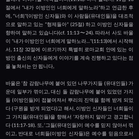
절에서
“
내가 이방인인 너희에게 말하노라
”
하고 언급한 후
에
, “
너희
”(
이방인 신자들
)
와 이 사람들
(
유대인들
)
을 대조적
으로 말하고 있는
“
형제들아
” (25
절
)
하고 이방인 신자들을
향하여 말하고 있습니다
(cf. 11:13
〜
24).
따라서 사도 바울
이
“
내가 이방인인 너희에게 말하노라…
”(11:13)
에서 시작해
서
, 11
장
32
절에 이르기까지 특별히 로마교회 안에 있는 이
방인 출신의 신자들에게 이야기를 계속 진행하고 있다는 점
을 놓쳐서는 안 됩니다
,
바울은
‘
참 감람나무에 붙어 있던 나무가지들
(
유대인들
)
가
운데 일부가 꺾이고
,
대신 돌 감람나무에 붙어 있었던 가지
들
(
이방인들
)
이 접붙여져서 뿌리의 진액을 함께 받게 되었
다
(
구원을 받게 되었다
)
고 해서
,
이방인 신자들인 너희들이
그 가지들
(
유대인들
)
을 향해서
‘
자랑하지 말라
’
고 경고합니
다
(11:17-18).
또
, ‘
그들
(
유대인들
)
이 예수를 믿지 않아서 꺾
이고
,
반대로 너희들
(
이방인 신자들
)
은 예수를 믿음으로서