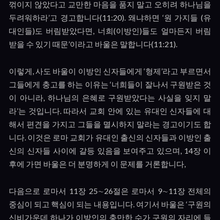
꺾이지 않았다고 교만한 마음을 품지 말고 오히려 하나님을
두려워하라
’
고 경고합니다
(11:20).
왜냐하면
‘
원 가지들
(
유
대인들
)
도 버림받았다면
,
너희
(
이방인
)
들도 얼마든지 버림
받을 수 있기 때문
’
이라고 바울은 말합니다
(11:21).
이렇게
,
사도 바울이 이방인 신자들에게
‘
형제
’
라고 부르면서
그들에게 충고를 하는 이유는
‘
너희들이 잘나서 구원받은 것
이 아니라
,
하나님의 은혜로 구원받았다는 사실을 잊지 말
라
’
는 것입니다
.
따라서 교회 안에 있는 유대인 신자들에 대
해서 편견을 가지고 그들을 멸시하지 말라는 경고이기도 합
니다
.
이것은 로마 교회가 유대인 출신의 신자들과 이방인 출
신의 신자들 사이에 갈등 있음을 보여주고 있으며
, 14
장 이
후에 가면 바울은 더 분명하게 이 문제를 거론합니다
,
다음으로 로마서
11
장
25
∼
26
절은 로마서
9
∼
11
장 전체의
중심이 되고 핵심이 되는 내용입니다
.
여기서 바울은
‘
구원의
신비가운데 하나가 이방인의 충만한 수가 구원의 자리에 들