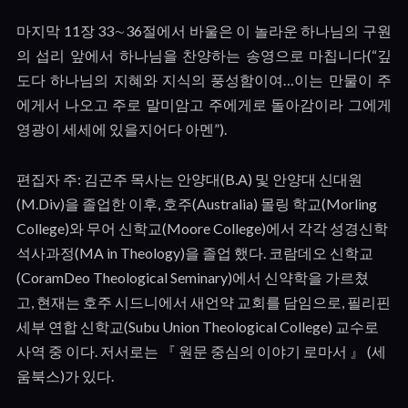
마지막
11
장
33
∼
36
절에서 바울은 이 놀라운 하나님의 구원
의 섭리 앞에서 하나님을 찬양하는 송영으로 마칩니다
(“
깊
도다 하나님의 지혜와 지식의 풍성함이여…이는 만물이 주
에게서 나오고 주로 말미암고 주에게로 돌아감이라 그에게
영광이 세세에 있을지어다 아멘
”).
편집자 주
:
김곤주 목사는 안양대
(B.A)
및 안양대 신대원
(M.Div)
을 졸업한 이후
,
호주
(Australia)
몰링 학교
(Morling
College)
와 무어 신학교
(Moore College)
에서 각각 성경신학
석사과정
(MA in Theology)
을 졸업 했다
.
코람데오 신학교
(CoramDeo Theological Seminary)
에서 신약학을 가르쳤
고
,
현재는 호주 시드니에서 새언약 교회를 담임으로
,
필리핀
세부 연합 신학교
(Subu Union Theological College)
교수로
사역 중 이다
.
저서로는 『 원문 중심의 이야기 로마서 』
(
세
움북스
)
가 있다
.