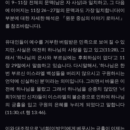
이
9
∼
11
장 전체의 문맥
(
남은 자 사상
)
과 일치하고
,
그 다음
에 이어지는
11
장
26
∼
27
절의 문맥과도 가장 일치합니다
(
이
부분에 대한 자세한 해석은 『원문 중심의 이야기 로마서』
를 참조바랍니다
).
유대인들이 예수를 거부한 버림받은 민족으로 보여 질 수 있
지만
,
사실은 여전히 하나님의 사랑을 입고 있고
(11:28),
그
래서
‘
하나님의 은사와 부르심에는 후회하심이 없다
’
고
11
장
29
절에서 말씀하고 있습니다
.
다시말해서
, ‘
하나님은 한
번 부르신 이스라엘 백성들을 버리지 않으시고 구원하시는
언약에 신실하신 분
’
이라는 의미입니다
.
그러면서 바울은 이
전에 하나님을 몰랐고 그래서 하나님을 순종치 않았던
‘
너
희
’(
이방인 신자
)
들이 이스라엘의 불순종으로 인하여 하나님
의 긍휼을 입고 구원의 은혜를 누리게 되었다고 말합니다
(11:30; cf.
행
13: 46).
이와 대조적으로
‘
너희
(
이방인
)
에게 베푸시는 긍휼이 이제는