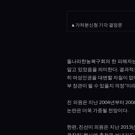
▲가처분신청 기각 결정문
돌나라한농복구회의 한 피해자
알고 있었음을 의미한다
.
결과적
히 여성인권을 대변할 자질이 없
부 장관이 될 수 있을지 걱정
”
이라
진 의원은 지난
2004
년부터
200
논란은 더욱 가중될 전망이다
.
한편
,
진선미 의원은 지난
2013
큰잔치
’
행사에 축전을 보내기도