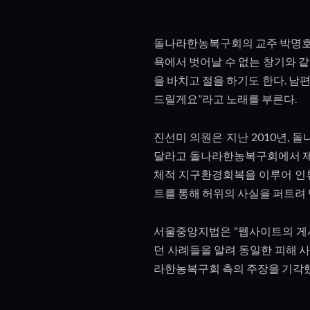
돌나라한농복구회의 교주 박명호
욕에서 벗어날 수 없는 창기와 
을 바치고 절을 하기도 한다
.
남편
드릴게요
”
라고 노래를 부른다
.
진선미 의원은 지난
2010
년
,
돌
달라고 돌나라한농복구회에서 
체적 지구환경회복을 이루어 인
트를 통해 허위의 사실을 퍼트려
서울중앙지법은
“
웹사이트의 게
던 사례들을 알려 동일한 피해 
라한농복구회 측의 주장을 기각