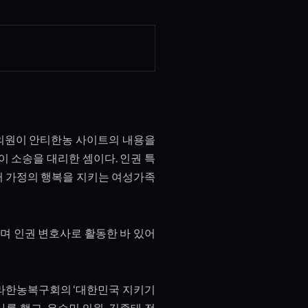
의원이 안티한농 사이트의 내용을
이 소송을 대리한 셈이다
.
인권 특
 가정의 행복을 지키는 여성가족
 인권 변호사로 활동한 바 있어
나라한농복구회의
‘
대한민국 지키기
사를 했고
,
유승민 의원
,
김종태 전