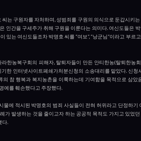
 씨는 구원자를 자처하며
,
성범죄를 구원의 의식으로 둔갑시키는
같은 인간을 구세주가 취해 구원을 이룬다는 의미다
.
여신도들은 박
이 있는 여신도들조차 박명호 씨를
“
여보
”, “
낭군님
”
이라고 부르고
나라한농복구회의 피해자
,
탈퇴자들이 만든 안티한농
(
탈퇴한농회
제기한 인터넷사이트폐쇄가처분신청의 소송대리를 맡았다
.
신청
류의 참 행복과 복지농촌을 이룩하는데 기여함을 목적으로 삼았
 명예를 훼손했다고 주장했다
.
시물에 적시된 박명호의 범죄 사실들이 전혀 허위라고 단정하기
사례가 발생하는 것을 줄이고자 하는 공공적 목적도 가지고 있었던
했다
.