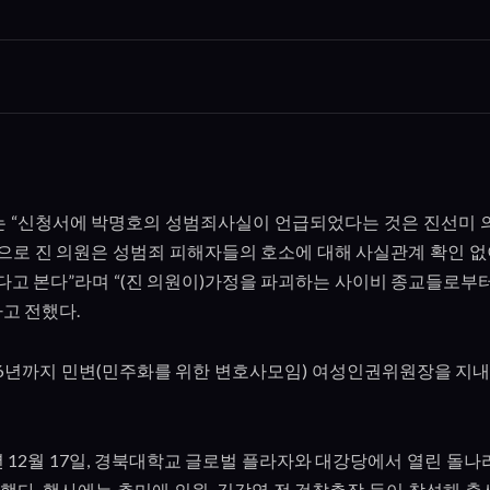
는
“
신청서에 박명호의 성범죄사실이 언급되었다는 것은 진선미 
으로 진 의원은 성범죄 피해자들의 호소에 대해 사실관계 확인 없
다고 본다
”
라며
“(
진 의원이
)
가정을 파괴하는 사이비 종교들로부터
고 전했다
.
6
년까지 민변
(
민주화를 위한 변호사모임
)
여성인권위원장을 지내며
년
12
월
17
일
,
경북대학교 글로벌 플라자와 대강당에서 열린 돌
 했다
.
행사에는 추미애 의원
,
김각영 전 검찰총장 등이 참석해 축