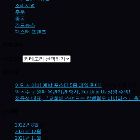
조리지널
주문
중독
카드뉴스
패스터 프렌즈
카테고리
카테고리
최신 글
이단 사이비 예방 포스터 5종 파일 판매!
2022년 8월 25일
박옥수 구원파 유관기관 행사, For Unto Us 상영 주의!
20
정윤석 대표, 『교회에 스며드는 칼뱅혐오 바이러스』 출
보관함
2022년 8월
(1)
2021년 12월
(1)
2021년 11월
(1)