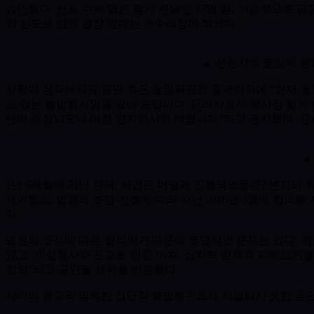
승인했다
.
신도 수백 명은 행사 전날인
17
일 밤
,
기습적으로 광장
의 신도로 인해 광장 일대는 아수라장이 되었다
.
▲ 신천지의 올림픽 평
상황이 심각해지자 공단 측은 올림픽공원 홈페이지에
“
현재 올
고 있는 불법행사임을 알려 드립니다
.
관리자로서 행사장 철거 
편이 예상되오니 이점 양지하시기 바랍니다
”
라고 공지했다
.
당
▲
1
년
6
개월이 지난 현재
,
사건은 어떻게 진행되었을까
?
본지의 
제기했고
,
법원의 조정 신청에 따라 지난
2016
년
3
월에 합의해
다
.
법원의 조정에 따른 합의이기 때문에 표면적인 문제는 없다
.
하
였고
,
위장행사와 포교로 인한 이차
,
삼차의 잠재적 피해요인을
합의
”
라고 공단을 행위를 비판했다
.
사이비 종교의 명백한 집단적 불법행위조차 처벌하지 못한 공