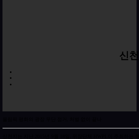
신천
올림픽 평화의 광장 무단 점거, 처벌 없이 끝나
신천지는 지난
2015
년
9
월
18
일
,
위장단체
HWPL
이 주최하는 