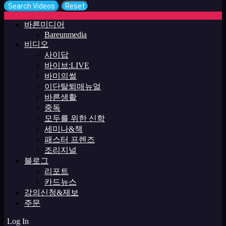
바른미디어
Bareunmedia
비디오
사이답
바이브:LIVE
바미의썰
이단탈퇴매뉴얼
바른생활
중독
모두를 위한 신학
세미나&책
패스터 프렌즈
조리지널
블로그
리포트
카드뉴스
강의신청&제보
주문
Log In