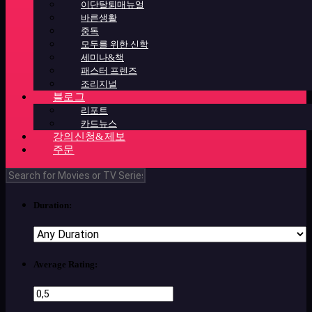
이단탈퇴매뉴얼
바른생활
중독
모두를 위한 신학
세미나&책
패스터 프렌즈
조리지널
블로그
리포트
카드뉴스
강의신청&제보
주문
Duration:
Average Rating: