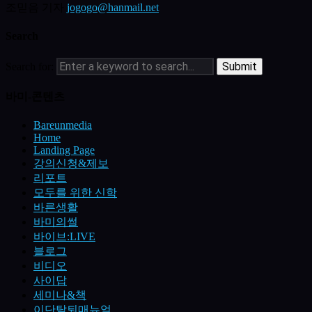
조믿음 기자
jogogo@hanmail.net
Search
Search for:
바미-콘텐츠
Bareunmedia
Home
Landing Page
강의신청&제보
리포트
모두를 위한 신학
바른생활
바미의썰
바이브:LIVE
블로그
비디오
사이답
세미나&책
이단탈퇴매뉴얼