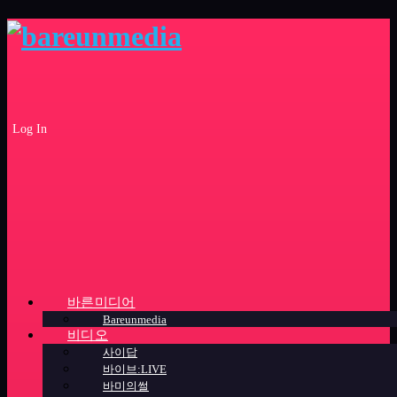
Log In
바른미디어
Bareunmedia
비디오
사이답
바이브:LIVE
바미의썰