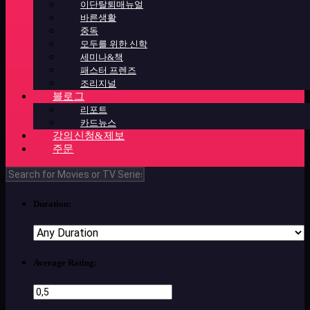
이단탈퇴매뉴얼
바른생활
중독
모두를 위한 신학
세미나&책
패스터 프렌즈
조리지널
블로그
리포트
카드뉴스
강의신청&제보
주문
Duration:
Average Rating: