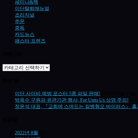
세미나&책
이단탈퇴매뉴얼
조리지널
주문
중독
카드뉴스
패스터 프렌즈
카테고리
최신 글
이단 사이비 예방 포스터 5종 파일 판매!
2022년 8월 25일
박옥수 구원파 유관기관 행사, For Unto Us 상영 주의!
20
정윤석 대표, 『교회에 스며드는 칼뱅혐오 바이러스』 출
보관함
2022년 8월
(1)