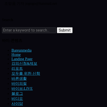
조믿음 기자 jogogo@hanmail.net
Search
바미-콘텐츠
Bareunmedia
Home
Landing Page
강의신청&제보
리포트
모두를 위한 신학
바른생활
바미의썰
바이브:LIVE
블로그
비디오
사이답