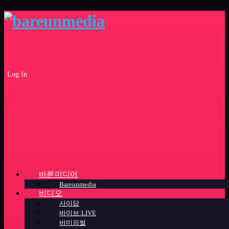
Log In
바른미디어
Bareunmedia
비디오
사이답
바이브:LIVE
바미의썰