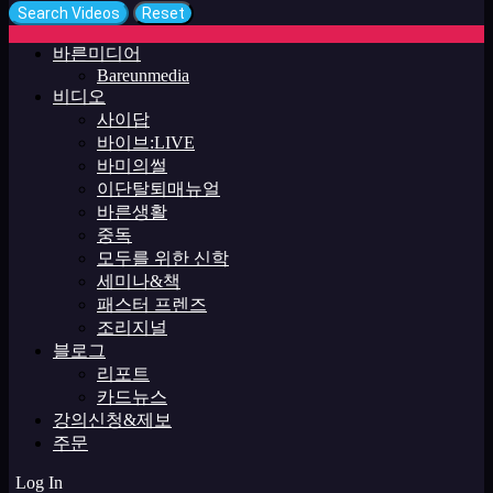
바른미디어
Bareunmedia
비디오
사이답
바이브:LIVE
바미의썰
이단탈퇴매뉴얼
바른생활
중독
모두를 위한 신학
세미나&책
패스터 프렌즈
조리지널
블로그
리포트
카드뉴스
강의신청&제보
주문
Log In