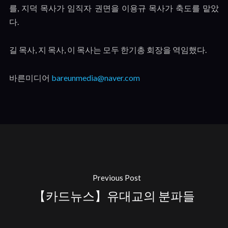
를
,
지덕 목사가 임직자 권면을 이용규 목사가 축도를 맡았
다
.
길 목사
,
지 목사
,
이 목사는 모두 한기총 회장을 역임했다
.
바른미디어
bareunmedia@naver.com
Previous Post
【카드뉴스】유대교의 분파들