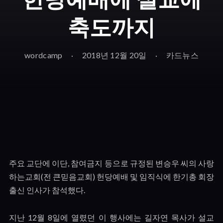
축도까지
wordcamp
2018년 12월 20일
카드뉴스
주요 교단에 이단
,
참여금지 등으로 규정된 변승우 씨의 사랑
하는교회
(
전 큰믿음교회
)
헌당예배 및 임직식에 한기총 회장
출신 인사가 참석했다
.
지난
12
월
8
일에 열렸던 이 행사에는 길자연 목사가 설교